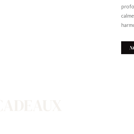
profo
calme
harmo
N
 CADEAUX