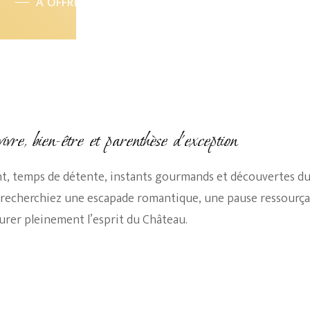
À OFFRIR OU À S'OFFRIR
ivre, bien-être et parenthèse d’exception
t, temps de détente, instants gourmands et découvertes du 
us recherchiez une escapade romantique, une pause ressourç
urer pleinement l’esprit du Château.