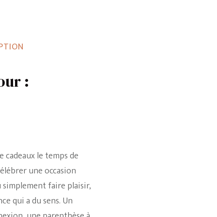
EPTION
our :
re cadeaux le temps de
 célébrer une occasion
simplement faire plaisir,
ce qui a du sens. Un
nexion, une parenthèse à