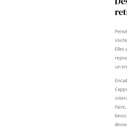
Des
re
Pensé
invite
Elles
repos
un en
Encad
s’app
inter
faire,
besoi
devie