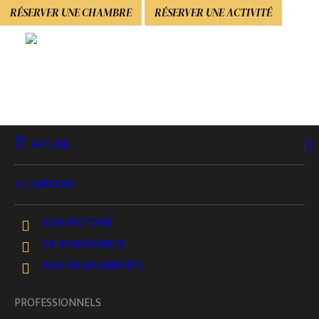
RÉSERVER UNE CHAMBRE
RÉSERVER UNE ACTIVITÉ
ACCUEIL
PROFESSIONNELS
Nos Forfaits Réunions
LE CHÂTEAU
PETIT DÉJEUNER D'AFFAIRES
SON HISTOIRE
RÉUNIONS
SA RENAISSANCE
NOS ENGAGEMENTS
DÉJEUNER D'AFFAIRES
PROFESSIONNELS
PASSER À UNE FORMULE SÉMINAIRE