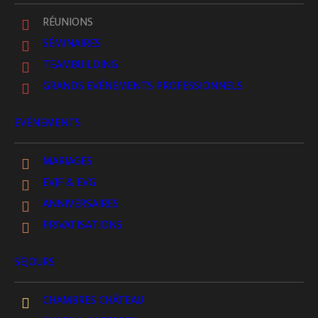
RÉUNIONS
SÉMINAIRES
TEAMBUILDING
GRANDS EVÉNEMENTS PROFESSIONNELS
EVÉNEMENTS
MARIAGES
EVJF & EVG
ANNIVERSAIRES
Un cadre clair, une organisation fluide, une
PRIVATISATIONS
attention maîtrisée pour que vos décisions prennent
SÉJOURS
toute leur ampleur.
CHAMBRES CHÂTEAU
Certaines rencontres professionnelles exigent