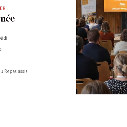
NER
rnée
Midi
e
ou Repas assis