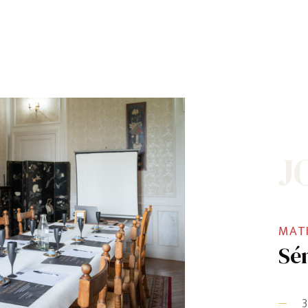
J
MATI
Sé
3