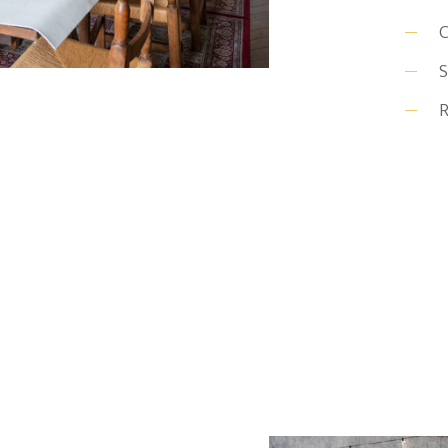
C
S
R