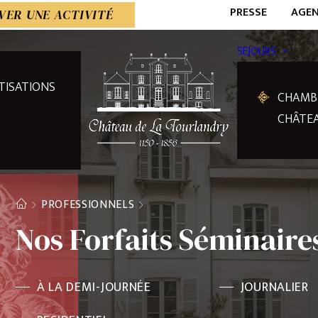
PRESSE
AGE
VER UNE ACTIVITÉ
SÉJOURS
TISATIONS
CHAMB
CHÂTE
PROFESSIONNELS
Nos Forfaits Séminaire
À LA DEMI-JOURNÉE
JOURNALIER