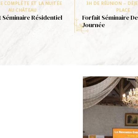
E COMPLÈTE ET LA NUITÉE
3H DE RÉUNION – DÉJ
RÉSERVER
RÉSERVER
AU CHÂTEAU
PLACE
t Séminaire Résidentiel
Forfait Séminaire D
Journée