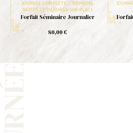
JOURNÉE COMPLÈTE – RÉUNION,
JOURNÉ
AJOUTER AU PANIER
PAUSES ET DÉJEUNER SUR PLACE
Forfait Séminaire Journalier
Forfai
80,00
€