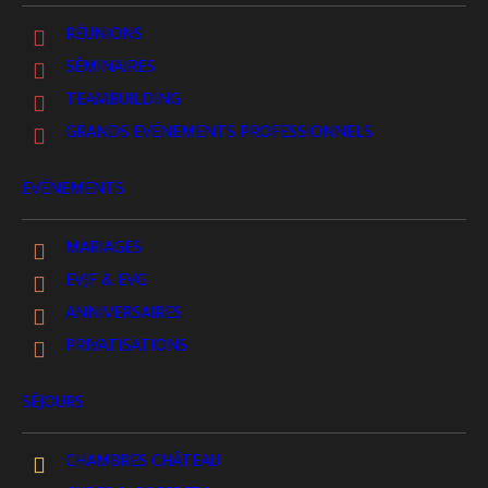
RÉUNIONS
SÉMINAIRES
TEAMBUILDING
Légende :
GRANDS EVÉNEMENTS PROFESSIONNELS
Évènements culturels
EVÉNEMENTS
Les Dimanches Cluedo
Site Réservé
MARIAGES
Fermeture
EVJF & EVG
ANNIVERSAIRES
PRIVATISATIONS
Hôtes & Réception Hôtellerie : Ouvert tous les
SÉJOURS
jours jusqu’à 21h00
CHAMBRES CHÂTEAU