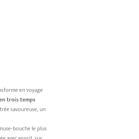
ransforme en voyage
en trois temps
entrée savoureuse, un
’amuse-bouche le plus
ée avec esprit, sur