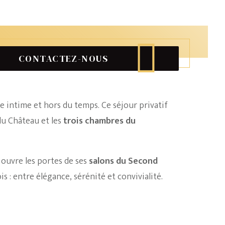
lège d’un séjour d’exception en privatisant les chambres
la Tourlandry, entre histoire, confort et partage.
CONTACTEZ-NOUS
e intime et hors du temps. Ce séjour privatif
du Château et les
trois chambres du
s ouvre les portes de ses
salons du Second
s : entre élégance, sérénité et convivialité.