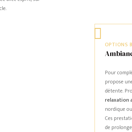
cle.
OPTIONS B
Ambianc
Pour complét
propose un
détente. Pro
relaxation 
nordique ou
La Chambre Eugénie
Ces prestati
de prolonger