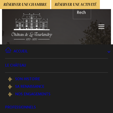
RÉSERVER UNE CHAMBRE
RÉSERVER UNE ACTIVITÉ
ACCUEIL
EVÉNEMENTS
EVJF et EVG au Château
LE CHÂTEAU
INSTANT FESTIF & ANIMATION
SON HISTOIRE
PARENTHÈSE BIEN-ÊTRE & SOIRÉE DOUCE
SA RENAISSANCE
NOS ENGAGEMENTS
ESCAPADE NATURE & PLAISIR GOURMAND
PROFESSIONNELS
AJOUTER UNE NUIT SUR PLACE