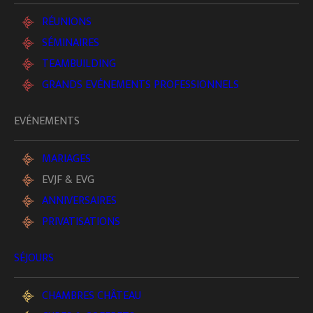
RÉUNIONS
SÉMINAIRES
TEAMBUILDING
GRANDS EVÉNEMENTS PROFESSIONNELS
EVÉNEMENTS
MARIAGES
EVJF & EVG
ANNIVERSAIRES
Ici, les célébrations prennent une autre allure :
PRIVATISATIONS
plus belles, plus vraies, et délicieusement
SÉJOURS
inoubliables.
CHAMBRES CHÂTEAU
Offrez à votre groupe un moment à part dans le cadre