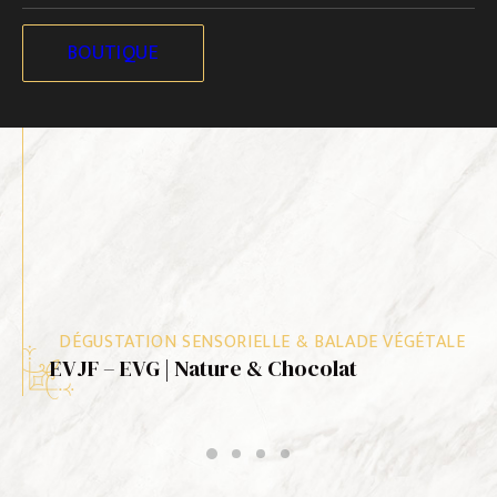
BOUTIQUE
DÉGUSTATION SENSORIELLE & BALADE VÉGÉTALE
LIRE LA SUITE
EVJF – EVG | Nature & Chocolat