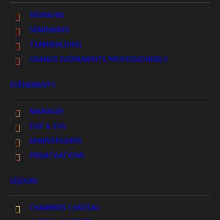
RÉUNIONS
SÉMINAIRES
TEAMBUILDING
GRANDS EVÉNEMENTS PROFESSIONNELS
EVÉNEMENTS
MARIAGES
EVJF & EVG
Visites, Animations, Promenades en pleine nature
ANNIVERSAIRES
PRIVATISATIONS
...
SÉJOURS
Venez découvrir, 3 hectares d’expérience immersive
apprenante reconnue par un prix et blébiscitée de
CHAMBRES CHÂTEAU
nos visiteurs.
Vous êtes arrivés au
château des