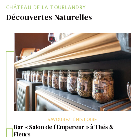
CHÂTEAU DE LA TOURLANDRY
Découvertes Naturelles
SAVOUREZ L’HISTOIRE
LIRE LA SUITE
Bar « Salon de l’Empereur » à Thés &
Fleurs