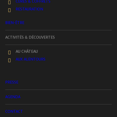
CURES & COFFRETS
Libérez votre
savoirs
et sur
la route du végétal.
RESTAURATION
esprit et prenez le temps … il s ‘est arretté ici!
BIEN-ÊTRE
ACTIVITÉS & DÉCOUVERTES
CHÂTEAU DE LA TOURLANDRY
Découvertes Culturelles
AU CHÂTEAU
AUX ALENTOURS
PRESSE
AGENDA
CONTACT