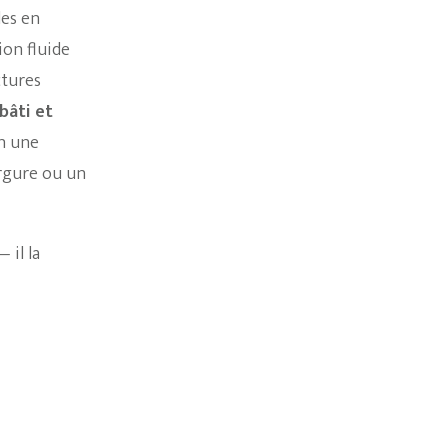
les en
ion fluide
ctures
bâti et
en une
rgure ou un
 il la