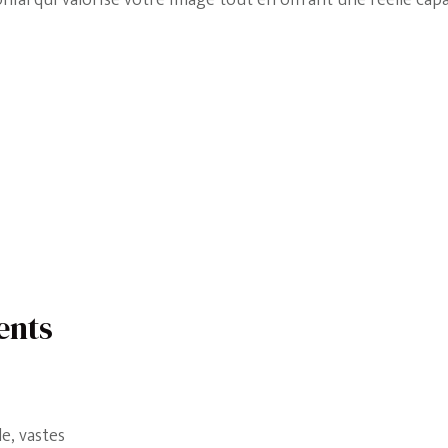
l qui valorise votre image tout en offrant une réelle capa
ents