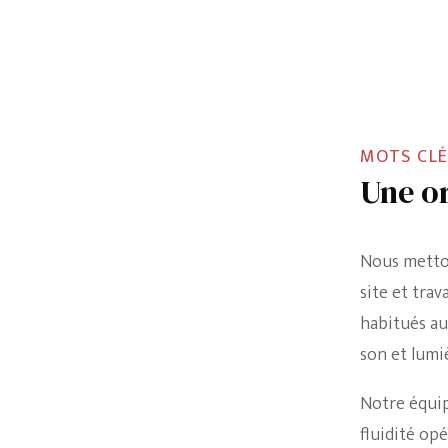
MOTS CLÉ
Une or
Nous metton
site et trav
habitués au
son et lumi
Notre équip
fluidité op