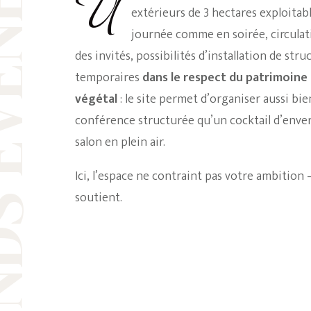
VÉNEMENTS
Une grande salle de 150 m² modulable, vastes
extérieurs de 3 hectares exploitab
journée comme en soirée, circulat
des invités, possibilités d’installation de stru
temporaires
dans le respect du patrimoine 
végétal
: le site permet d’organiser aussi bi
conférence structurée qu’un cocktail d’enve
salon en plein air.
Ici, l’espace ne contraint pas votre ambition —
soutient.