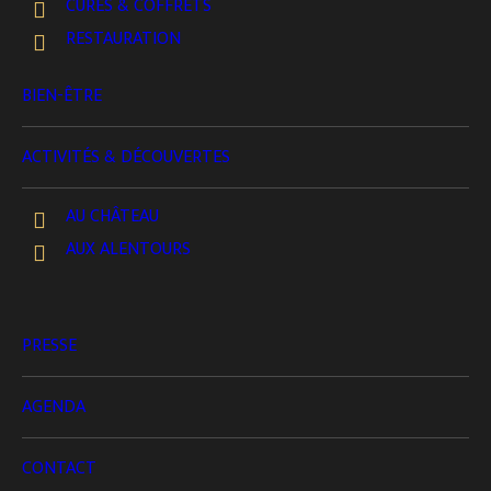
de nos chambres d’hôtes
. Au réveil, un
petit-
CURES & COFFRETS
déjeuner complet
vous attend pour prolonger la
RESTAURATION
magie.
BIEN-ÊTRE
Une expérience où chaque instant célèbre le
ACTIVITÉS & DÉCOUVERTES
romantisme à la française.
Séjour valable pour deux personnes, sur
AU CHÂTEAU
réservation uniquement.
AUX ALENTOURS
Accès au spa, au dîner et au petit déjeuner inclus
dans la formule.
PRESSE
Équipements & Services
AGENDA
25 m²
CONTACT