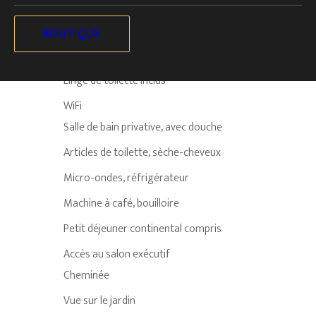
Lit Queen size + 1 lit-canapé une place
Authentique coiffeuse époque, armoire
BOUTIQUE
Linge de lit en en coton de soie
Linge de toilette inclus
WiFi
Salle de bain privative, avec douche
Articles de toilette, sèche-cheveux
Micro-ondes, réfrigérateur
Machine à café, bouilloire
Petit déjeuner continental compris
Accès au salon exécutif
Cheminée
Vue sur le jardin