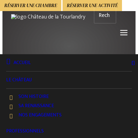
RÉSERVER UNE CHAMBRE
RÉSERVER UNE ACTIVITÉ
ACCUEIL
BOUTIQUE
CADEAUX & PACKS SPÉCIAUX
LE CHÂTEAU
Nuit Romantique
SON HISTOIRE
ÉVASION À DEUX
SA RENAISSANCE
NOS ENGAGEMENTS
VOIR LE DÉTAIL
Une parenthèse enchantée pour deux, entre charme
PROFESSIONNELS
du Château, détente et plaisirs de la table.