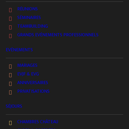
RÉUNIONS
SÉMINAIRES
TEAMBUILDING
GRANDS EVÉNEMENTS PROFESSIONNELS
EVÉNEMENTS
MARIAGES
EVJF & EVG
ANNIVERSAIRES
Réception
PRIVATISATIONS
06 49 56 80 13
SÉJOURS
Culture & Loisirs
07 60 42 65 63
CHAMBRES CHÂTEAU
Allée de Maillé