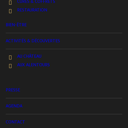
CURES & COFFRETS
bienfaits du
thermalisme
et de la
sylvothérapie
.
RESTAURATION
Le bain favorise la détente musculaire, améliore la
circulation sanguine, élimine les toxines et
BIEN-ÊTRE
procure une sensation durable de bien-être. Le
cadre forestier, apaisant et vivant, amplifie cet
ACTIVITÉS & DÉCOUVERTES
effet grâce à l’énergie naturelle des arbres et à la
AU CHÂTEAU
pureté de l’air.
AUX ALENTOURS
Essayez le
bain au coucher du soleil
: les chants
d’oiseaux laissent place à la nuit et à la chouette
curieuse qui veille sur les baigneurs — un
PRESSE
moment suspendu entre nature, chaleur et
AGENDA
sérénité.
💧
Séance d’une durée d’environ 1H00, pour deux
CONTACT