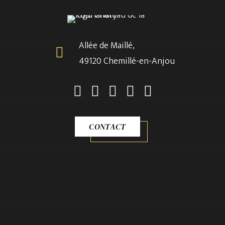
POUR 2 PERSONNES – DÉTENTE & SÉRÉNITÉ
LIRE LA SUITE
IMPÉRIALE
Allée de Maillé,
Expérience SPA Privative
49120 Chemillé-en-Anjou
CONTACT