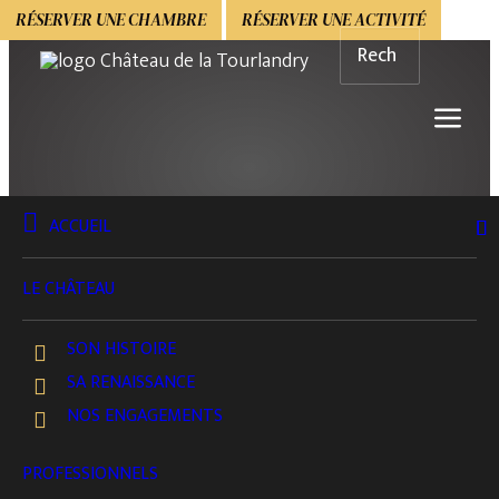
RÉSERVER UNE CHAMBRE
RÉSERVER UNE ACTIVITÉ
ACCUEIL
BOUTIQUE
BIEN-ÊTRE & SPA
LE CHÂTEAU
Séance Bain Nordique
SON HISTOIRE
LES BAINS DE L'IMPÉRATRICE
SA RENAISSANCE
NOS ENGAGEMENTS
VOIR LE DÉTAIL
PROFESSIONNELS