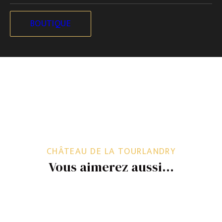
cette activité en
animation pour un groupe
, un
jeu de piste en équipes!
Contactez-nous
pour plus
BOUTIQUE
de renseignements.
CHÂTEAU DE LA TOURLANDRY
Vous aimerez aussi…