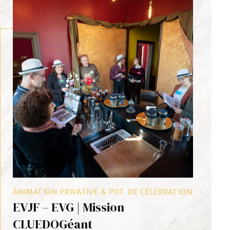
SAVOUREZ L’HISTOIRE
LIRE LA SUITE
Bar « Salon de l’Empereur » à
Thés & Fleurs