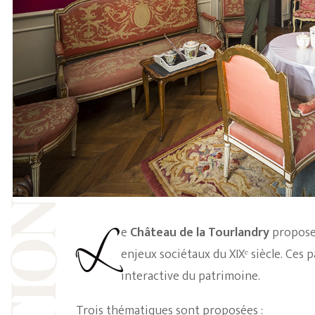
Le
Château de la Tourlandry
propose
enjeux sociétaux du XIXᵉ siècle. Ces 
interactive du patrimoine.
Trois thématiques sont proposées :