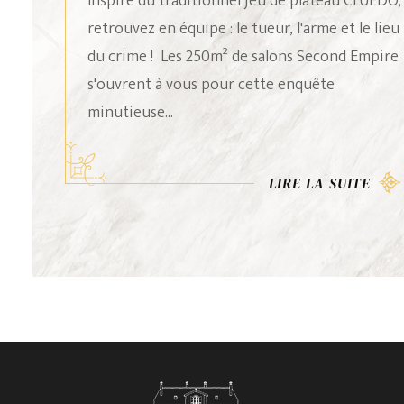
UEDO,
Sage comme l'Olivier ou optimiste comme le
 lieu
cèdre ? À vous de découvrir vos qualités de
pire
personnalité en partant à la rencontre de
votre arbre-maître dans les 3 hectares de Parcs
et Jardins du Château.
LIRE LA SUITE