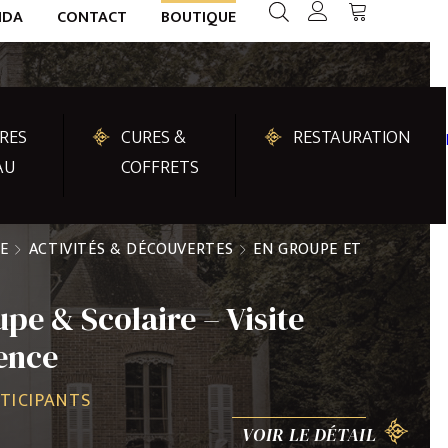
NDA
CONTACT
BOUTIQUE
RES
CURES &
RESTAURATION
AU
COFFRETS
E
ACTIVITÉS & DÉCOUVERTES
EN GROUPE ET
pe & Scolaire – Visite
ence
RTICIPANTS
VOIR LE DÉTAIL