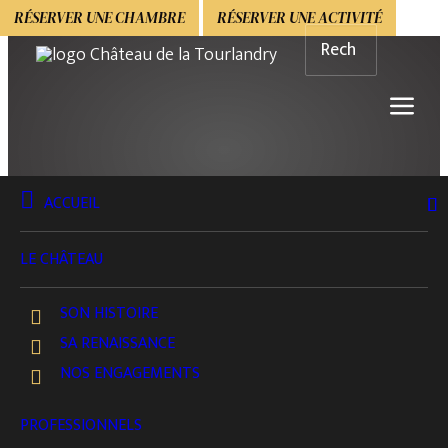
RÉSERVER UNE CHAMBRE
RÉSERVER UNE ACTIVITÉ
ACCUEIL
BOUTIQUE
ACTIVITÉS & DÉCOUVERTES
EN GROUPE ET
LE CHÂTEAU
SCOLAIRE
En Groupe & Scolaire – Visite du
SON HISTOIRE
Domaine & Atelier ArboriFolia
SA RENAISSANCE
10 À 30 PARTICIPANTS
NOS ENGAGEMENTS
VOIR LE DÉTAIL
PROFESSIONNELS