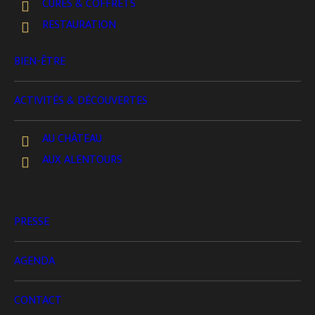
CURES & COFFRETS
découvrent comment la nature et le patrimoine
RESTAURATION
s’entrelacent dans ce lieu emblématique du XIXᵉ
siècle. Puis vient le temps de l’observation et de la
BIEN-ÊTRE
réflexion avec
l’activité Arborifolia
, une
exploration unique autour des
arbres totems
ACTIVITÉS & DÉCOUVERTES
issus des
calendriers celtiques et gaulois
.
À partir de leur jour et mois de naissance, chacun
AU CHÂTEAU
part à la recherche de son
arbre maître
, symbole
AUX ALENTOURS
de personnalité et de lien au végétal.
Une activité ludique et introspective qui favorise
PRESSE
la
connexion à la nature
, la
coopération en
groupe
et la
découverte de soi
.
AGENDA
Durée : environ 2h00 – de 10 à 30 participants.
CONTACT
Visite guidée du parc incluse – activité Arborifolia