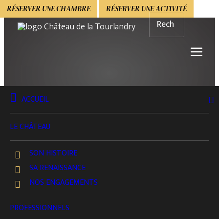
RÉSERVER UNE CHAMBRE
RÉSERVER UNE ACTIVITÉ
ACCUEIL
BOUTIQUE
ÉVÉNEMENTS PRIVÉS
EVG & EVJF
LE CHÂTEAU
EVJF – EVG | Arborifolia & Essence
Florale
SON HISTOIRE
SA RENAISSANCE
EXPÉRIENCE VÉGÉTALE & DÉCOUVERTE DE SOI
NOS ENGAGEMENTS
VOIR LE DÉTAIL
PROFESSIONNELS
Une parenthèse nature et sensorielle pour partager