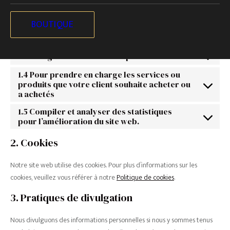
1.1 Contact - Par téléphone, courrier, e-mail
et/ou formulaires web
BOUTIQUE
1.2 Paiements
1.3 Enregistrement d’un compte
1.4 Pour prendre en charge les services ou
produits que votre client souhaite acheter ou
a achetés
1.5 Compiler et analyser des statistiques
pour l’amélioration du site web.
2. Cookies
Notre site web utilise des cookies. Pour plus d’informations sur les
cookies, veuillez vous référer à notre
Politique de cookies
.
3. Pratiques de divulgation
Nous divulguons des informations personnelles si nous y sommes tenus