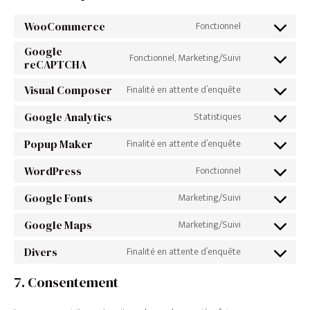
Fonctionnel
WooCommerce
Consent
Google
to
Fonctionnel, Marketing/Suivi
Consent
reCAPTCHA
service
to
Finalité en attente d’enquête
Visual Composer
Consent
woocomme
service
Statistiques
Google Analytics
to
Consent
google-
service
Finalité en attente d’enquête
Popup Maker
to
recaptcha
Consent
visual-
service
Fonctionnel
WordPress
to
Consent
composer
google-
service
Marketing/Suivi
Google Fonts
to
Consent
analytics
popup-
service
Marketing/Suivi
Google Maps
to
Consent
maker
wordpress
service
Finalité en attente d’enquête
Divers
to
Consent
google-
service
to
7. Consentement
fonts
google-
service