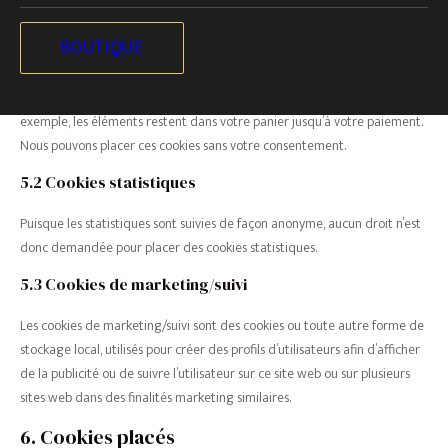
Certains cookies assurent le fonctionnement correct de certaines parties
du site web et la prise en compte de vos préférences en tant
BOUTIQUE
qu’utilisateur. En plaçant des cookies fonctionnels, nous vous facilitons la
visite de notre site web. Ainsi, vous n’avez pas besoin de saisir à plusieurs
reprises les mêmes informations lors de la visite de notre site web et, par
exemple, les éléments restent dans votre panier jusqu’à votre paiement.
Nous pouvons placer ces cookies sans votre consentement.
5.2 Cookies statistiques
Puisque les statistiques sont suivies de façon anonyme, aucun droit n’est
donc demandée pour placer des cookies statistiques.
5.3 Cookies de marketing/suivi
Les cookies de marketing/suivi sont des cookies ou toute autre forme de
stockage local, utilisés pour créer des profils d’utilisateurs afin d’afficher
de la publicité ou de suivre l’utilisateur sur ce site web ou sur plusieurs
sites web dans des finalités marketing similaires.
6. Cookies placés