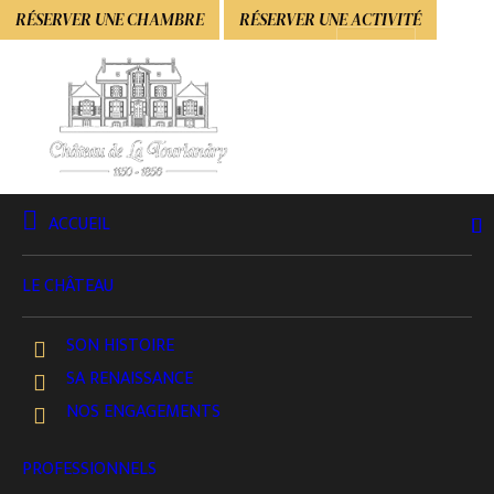
RÉSERVER UNE CHAMBRE
RÉSERVER UNE ACTIVITÉ
ACCUEIL
La boutique du Château de la
LE CHÂTEAU
Tourlandry
SON HISTOIRE
SA RENAISSANCE
NOS ENGAGEMENTS
PROFESSIONNELS