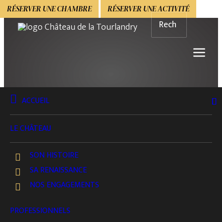
RÉSERVER UNE CHAMBRE
RÉSERVER UNE ACTIVITÉ
ACCUEIL
BOUTIQUE
PRODUITS DU CHÂTEAU
LE CHÂTEAU
Edition Cube du Jardin – Calendrier
du Château
SON HISTOIRE
SA RENAISSANCE
CALENDRIER DE L'AVENT 2025
NOS ENGAGEMENTS
25,99
€
PROFESSIONNELS
VOIR LE DÉTAIL