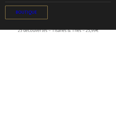
BOUTIQUE
Edition Cube du Jardin
25 découvertes – Tisanes & Thés – 25,99€