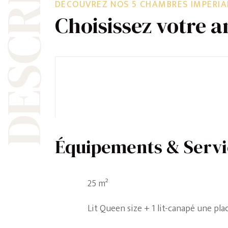
ESCRIPTION
DÉCOUVREZ NOS 5 CHAMBRES IMPÉRIA
Choisissez votre 
Équipements & Servi
25 m²
Lit Queen size + 1 lit-canapé une pla