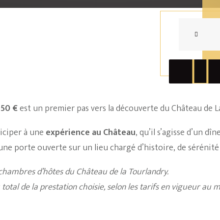
quantité
de
Carte
Cadeau
Découvert
e
50 €
est un premier pas vers la découverte du Château de L
ticiper à une
expérience au Château
, qu’il s’agisse d’un dî
e porte ouverte sur un lieu chargé d’histoire, de sérénité et
 chambres d’hôtes du Château de la Tourlandry.
tal de la prestation choisie, selon les tarifs en vigueur au 