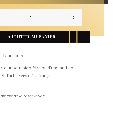
AJOUTER AU PANIER
e
a Tourlandry
ner, d’un soin bien-être ou d’une nuit en
 d’art de vivre à la française.
moment de la réservation.